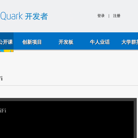
k公开课
创新项目
开发板
牛人业话
大学群
Fi
iFi