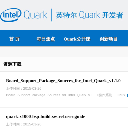
首 页
每日焦点
Quark公开课
创新项目
资源下载
Board_Support_Package_Sources_for_Intel_Quark_v1.1.0
上传时间：2015-03-26
Board_Support_Package_Sources_for_Intel_Quark_v1.1.0 操作系统： Linux
quark-x1000-bsp-build-sw-rel-user-guide
上传时间：2015-03-26