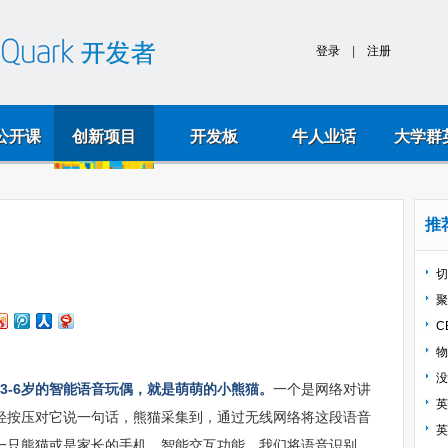
k公开课
创新项目
开发板
牛人业话
大学群
推
切
聚
C
物
没
位在3-6岁的智能语音玩偶，就是萌萌的小熊猫。
一个是网络对讲
英
轻按压对它说一句话，熊猫采集到，通过无线网络将这段语音
英
一只熊猫或是家长的手机，智能交互功能，我们将语音识别、