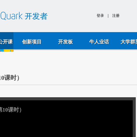
k公开课
创新项目
开发板
牛人业话
大学群
0课时）
10课时）