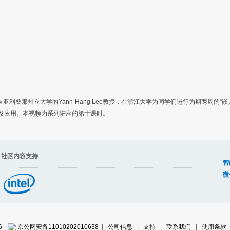
）
自亚利桑那州立大学的Yann-Hang Lee教授，在浙江大学为同学们进行为期两周的
开发应用。本视频为系列讲座的第十课时。
容支持
智
微
6
京公网安备11010202010638
|
公司信息
|
支持
|
联系我们
|
使用条款