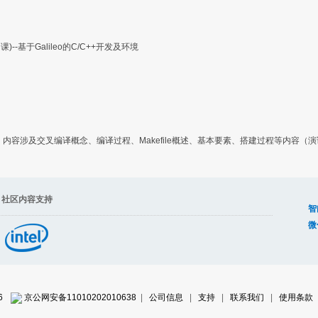
-基于Galileo的C/C++开发及环境
+开发，内容涉及交叉编译概念、编译过程、Makefile概述、基本要素、搭建过程等内容（
容支持
智
微
6
京公网安备11010202010638
|
公司信息
|
支持
|
联系我们
|
使用条款