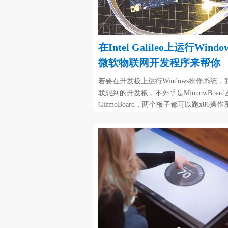
在Intel Galileo上运行Windo
微软物联网开发程序来帮你
若要在开发板上运行Windows操作系统，
联想到的开发板，不外乎是MinnowBoard
GizmoBoard，两个板子都可以跑x86操
而且可以连接键盘、鼠标及屏幕。如今Inte
型了Galileo这块开发板，不仅可以运行
Windows，而且还免费，自然让我眼睛一
起MinnowBoard MAX或其他板子，只能
软兼容硬件（Microsoft Embedded）90天
版，Galileo显然更加吸引人。不过，Galil
支持一般显示界面，内存也只有256MB，
Windo