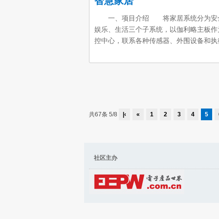
智慧家居
一、项目介绍 将家居系统分为安
娱乐、生活三个子系统，以伽利略主板作
控中心，联系各种传感器、外围设备和执
器，使家居系统成为一个有机而智慧的整
体。 上述系统庞大，所以这里
现安全子系统和生活子系统的部分功能，
烷、烟雾报警，客厅、门窗安防，自动窗
等。其中安全报警不仅通过声光报警，而
过SIM300模块进行短信报警，这样即使
共67条 5/8
|‹
«
1
2
3
4
5
外也可以对家里的安防危险做出处理。
发者个人情况 飞思卡尔智能小车开发
站建设，android开发 项目介绍 &
社区主办 社区内