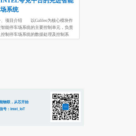
INTEL夸克平台的先进智能
车场系统
项目介绍 以Galileo为核心模块作
进智能停车场系统的主要控制单元，负责
及控制停车场系统的数据处理及控制系
系统前期初步实现数据采集系统的研发设
后期逐步实现其它功能模块的研发设计，
统主要由四大系统组成分别是数据采集系
中央管理系统、数据传输系统、数据发布
所有的系统都基于intel平台研发设计，
加入webGIS后台系统进行联网，实现前
统能够自动上传的基本功能。目前系统主
Galileo模块实现和其他系统的联动对
利用无线Wi-Fi/GPRS模块接入局部
能物联，从芯开始
信号：Intel_IoT