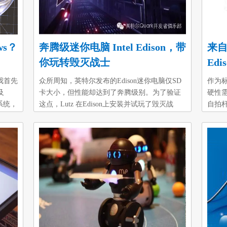
ws？
奔腾级迷你电脑 Intel Edison，带
来自
你玩转毁灭战士
Ed
我首先
众所周知，英特尔发布的Edison迷你电脑仅SD
作为
及
卡大小，但性能却达到了奔腾级别。为了验证
硬性
作系统，
这点，Lutz 在Edison上安装并试玩了毁灭战
自拍杆
l发
士。毁灭战士是一款1993年的游戏，年龄小的
左右
同学可能不太了解这款游戏，但是这款游戏流
摄像
亮。比
畅的动作画面和震撼的视觉冲击感，绝对是开
送到
下载微
创了游戏界崭新的历史。为了能试玩这款游
样一款
试用
戏，Lutz 必须要解决2个问题：安装TFT显示器
器！
eo不
驱动和输出声音。视频输出解决方案连接TFT
付诸实
因此
显示器和intel Edison因为当时还没有现成的驱
Edi
动可用，所以需要给显示器编写一套驱动程
器。不
序，这是一项相当费时费力的
控制
落、