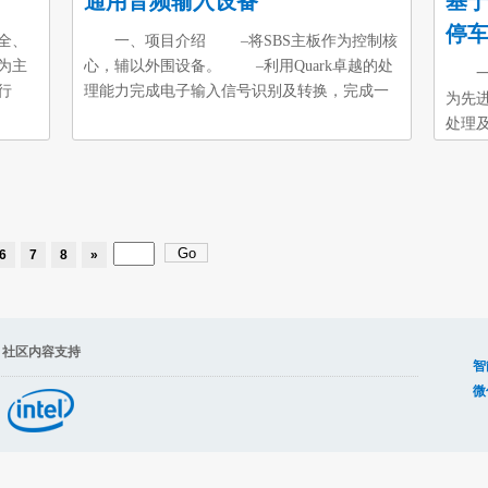
通用音频输入设备
基于
停
全、
一、项目介绍 –将SBS主板作为控制核
为主
心，辅以外围设备。 –利用Quark卓越的处
一、
行
理能力完成电子输入信号识别及转换，完成一
为先
个通用音频输入接口的随身硬件，后期考虑增
处理
只实
加输入法接口，完成便携的词库功能。 –
统。
如甲
系统主要由以下构成： 1. SBS主板 2.
计，
帘
放大整流滤波模块 3. ADC采集模块.
本系
且通
4. USB输出模块 实现功能：与电脑(或其他
统、
出门在
设备)通信，边练琴边打字，锻炼汉字与乐音的
系统，
6
7
8
»
 开
关联思维，实现作曲灵感。
后期可
，网
端系
n
要通过
接，可
容支持
智
微