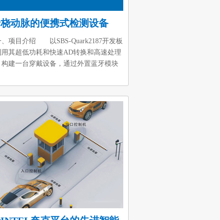
于桡动脉的便携式检测设备
目介绍 以SBS-Quark2187开发板
利用其超低功耗和快速AD转换和高速处理
，构建一台穿戴设备，通过外置蓝牙模块
机进行数据通讯，将生理参数传送至手
进行实时查看和数据存储。具体方案如
 伴随着医院信息系统的完善，
将该信息发送至医院，进行数据存储和分
后期可以为大数据的分析提供坚实的数据
。 具体实施步骤： a、利用光电传
获取人体的血液流动信息; b、搭建信
理电路，将该信息进行处理，使其达到能
入开发板的量