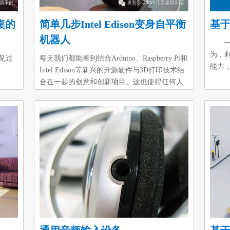
控桌的
简单几步Intel Edison变身自平衡
基
机器人
一、项
为，
见过
每天我们都能看到结合Arduino、Raspberry Pi和
能力
Intel Edison等新兴的开源硬件与3D打印技术结
与手
合在一起的创意和创新项目。这也使得任何人
机，
为有小
都可能和能够完全自定义自己的机器人解决方
下：
桌可以
案。一个叫Renee的开发工程师正是通过这些技
可以
时可
术和产品实现了她的想法。电脑和电子产品几
析。
12点
乎已经成为生活全部的她，从小学开始一直热
信息
手掌
衷于制作机器人。“这一切的开始源于我对制作
感器
大的
机器人的热爱，”Renee说道，“这次我想制作一
号处
件和
个我从来没有做过的一 款机器人。在SparkFun
够进
运行
上线IntelEdison套件后，一个自平衡机