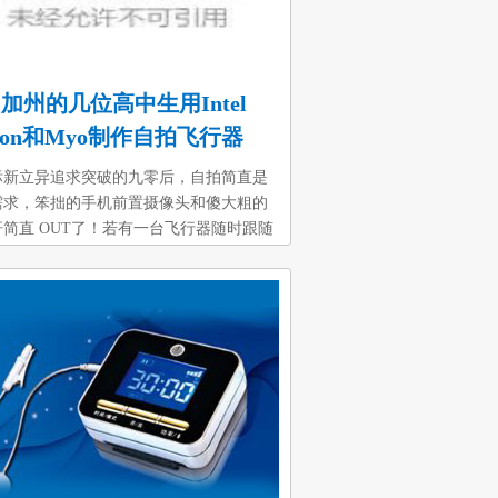
加州的几位高中生用Intel
ison和Myo制作自拍飞行器
标新立异追求突破的九零后，自拍简直是
需求，笨拙的手机前置摄像头和傻大粗的
简直 OUT了！若有一台飞行器随时跟随
，只要挥一挥手，或眨一眨眼，飞行器的
头就为你拍下那精彩瞬间，将照片立即发
你的手机上还方便分享到朋友圈炫耀！这
飞行器简直就是自（ba）拍（mei）神
来自特洛伊高中的几位学生便将这一想法
践，利用小巧且功能强大的Intel
son、手势识别利器Myo搭建出这款自拍飞行
像一般的飞行器还需要遥控器或手机app
，它只需要通过一个手势即可控制起飞降
飞