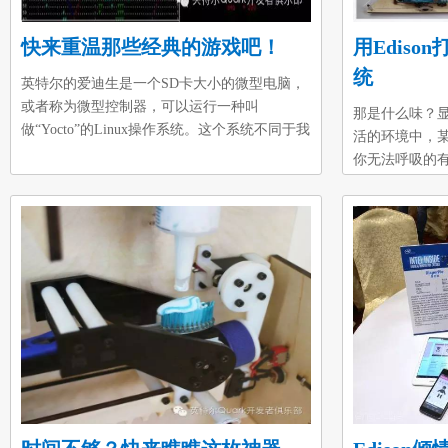
快来重温那些经典的游戏吧！
用Edis
统
英特尔的爱迪生是一个SD卡大小的微型电脑，
或者称为微型控制器，可以运行一种叫
那是什么味？
做“Yocto”的Linux操作系统。这个系统不同于我
活的环境中，
们更为熟悉的树莓派的debian系统，有着自己的
你无法呼吸的
视频输出和图形界面。我们与爱迪生的Linux交
够自动监测和
互的唯一途径是通过命令行（类似于Windows下
环境预警系统
的CMD），通过输入命令行还进行任务交互。
中的浓度。这
尽管Linux命令行是十分强大，但相比现在的
包括甲烷、丙
Windows和OSX的还是很枯燥的，看不到图片，
一个英特尔的E
没有视频，更别说什么youtube和facebook了，
和报警。这个
有人说命令行就是给呆子用的，就算本来不
系统，但也是
呆，用久
作材料准备1）英特
口板2）两个可
带