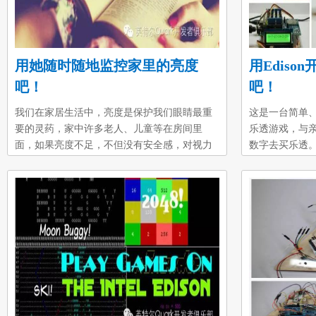
用她随时随地监控家里的亮度
用Edis
吧！
吧！
我们在家居生活中，亮度是保护我们眼睛最重
这是一台简单
要的灵药，家中许多老人、儿童等在房间里
乐透游戏，与
面，如果亮度不足，不但没有安全感，对视力
数字去买乐透。每
的保健，更是一大杀手。如果我们如果在家里
数字，从 1 到
看到这样的情形，当然可以马上调整光线，但
任意变更。第一步
是如果我们在外面上班，就不太容易查觉到这
Edison 开发板
样隐藏的问题。因此，如果我们用Arduino来照
屏幕，还有一个按
顾我们的眼睛，可以通过手机上网，直接使用
板，连接按钮以
浏览器可以监控我们家的亮度或许是个可行的
单的触摸板，可
应用，所以我们想到使用 Arduiono，通过简单
屏幕则是 RGB 
的上网扩充卡，瞬间就让我们的家庭进化成先
板上的 D7，而 
进的智慧家庭。所以本文就要告诉读者，如何
简单、快速、有