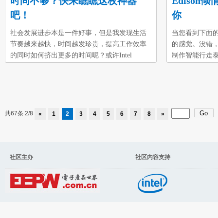
时间不够？快来瞧瞧这枚神器
Ediso
吧！
你
社会发展进步本是一件好事，但是我发现生活
当您看到下面
节奏越来越快，时间越发珍贵，提高工作效率
的感觉。没错，我们
的同时如何挤出更多的时间呢？或许Intel
制作智能行走泰
Edison全自动挤牙膏机可以解决这个问题。如
不过今天我们
果你和我一样有这样的困惑，那就往下看看
身上的智能纸尿布
吧。这就是挤牙膏机的概念图，在Intel Edison
Intel Edi
的控制下，机械部件的协调运作，完美的为您
智能纸尿布，取名
每个早晨挤好牙膏，挤出时间。下面就简单的
了Intel Ed
共67条 2/8
«
1
2
3
4
5
6
7
8
»
步骤！文章末尾有视频哦！一、材料◆ 该项目
的体温、睡姿
的核心部件是Intel Edison开发板和Arduino印刷
情况。Diape
电路板◆ 主要驱动部件为伺服电机和PWM控制
送到手机APP
板◆ 挤牙膏机的框架
社区主办 社区内容支持