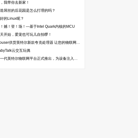
，我带你去新家！
造屌丝的后花园是怎么打理的吗？
好的Linux呢？
！撼！登！场！—基于Intel Quark内核的MCU
天开始，爱宠也可玩儿自拍啰！
Mouser供货英特尔新款夸克处理器 让您的物联网应用开发如虎添翼
abyTalk云交互玩偶
新一代英特尔物联网平台正式推出，为设备注入智能互联新动能