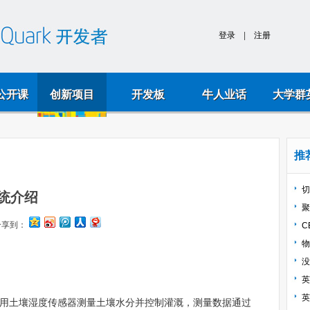
k公开课
创新项目
开发板
牛人业话
大学群
推
切
统介绍
聚
分享到：
C
物
没
英
英
利用土壤湿度传感器测量土壤水分并控制灌溉，测量数据通过