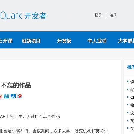
k公开课
创新项目
开发板
牛人业话
大学群
推
切
目不忘的作品
聚
C
物
没
英
英
F）在北国哈尔滨举行。会议期间，众多大学、研究机构和英特尔