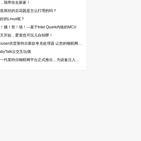
，我带你去新家！
造屌丝的后花园是怎么打理的吗？
好的Linux呢？
！撼！登！场！—基于Intel Quark内核的MCU
天开始，爱宠也可玩儿自拍啰！
Mouser供货英特尔新款夸克处理器 让您的物联网应用开发如虎添翼
abyTalk云交互玩偶
新一代英特尔物联网平台正式推出，为设备注入智能互联新动能