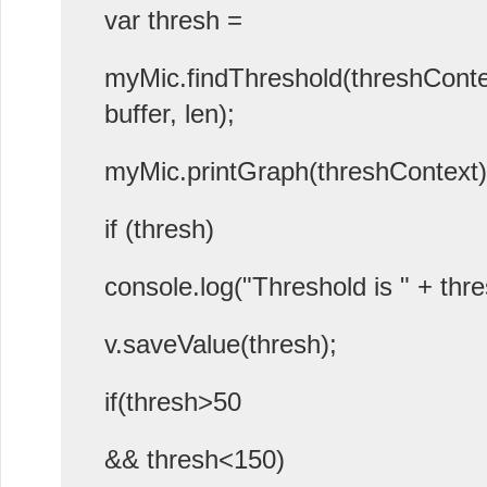
var thresh =
myMic.findThreshold(threshConte
buffer, len);
myMic.printGraph(threshContext)
if (thresh)
console.log("Threshold is " + thre
v.saveValue(thresh);
if(thresh>50
&& thresh<150)