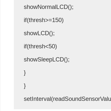
showNormalLCD();
if(thresh>=150)
showLCD();
if(thresh<50)
showSleepLCD();
}
}
setInterval(readSoundSensorValu