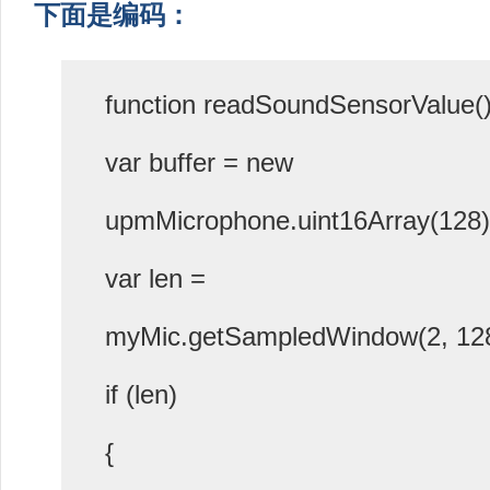
下面是编码：
function readSoundSensorValue()
var buffer = new
upmMicrophone.uint16Array(128)
var len =
myMic.getSampledWindow(2, 128,
if (len)
{