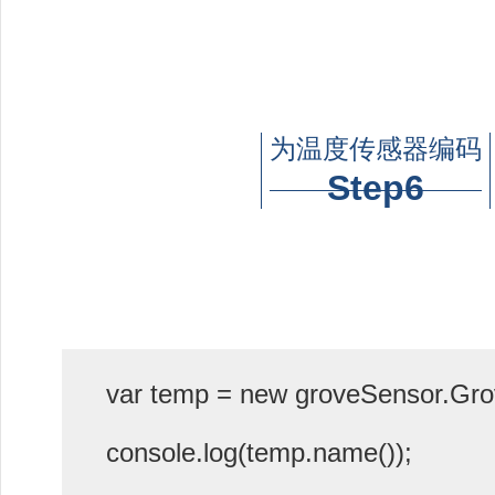
为温度传感器编码
Step6
var temp = new groveSensor.Gr
console.log(temp.name());