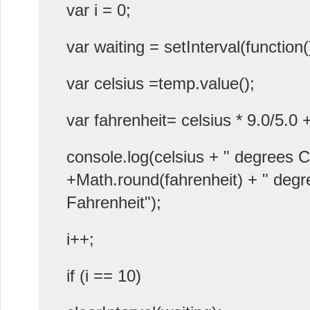
var i = 0;
var waiting = setInterval(function(
var celsius =temp.value();
var fahrenheit= celsius * 9.0/5.0 
console.log(celsius + " degrees Ce
+Math.round(fahrenheit) + " degr
Fahrenheit");
i++;
if (i == 10)