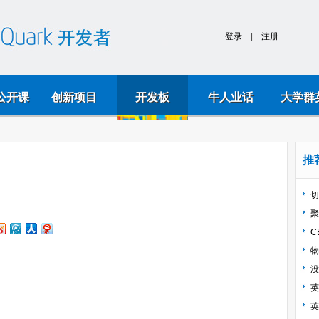
k公开课
创新项目
开发板
牛人业话
大学群
推
切
聚
C
物
没
英
英