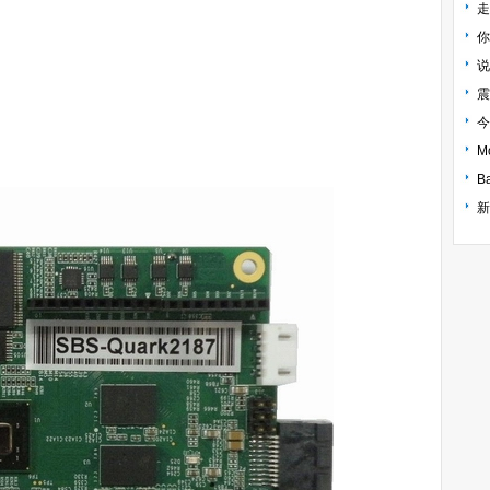
走
你
说
震
今
B