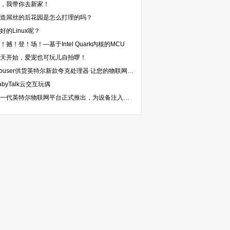
，我带你去新家！
造屌丝的后花园是怎么打理的吗？
好的Linux呢？
！撼！登！场！—基于Intel Quark内核的MCU
天开始，爱宠也可玩儿自拍啰！
Mouser供货英特尔新款夸克处理器 让您的物联网应用开发如虎添翼
abyTalk云交互玩偶
新一代英特尔物联网平台正式推出，为设备注入智能互联新动能