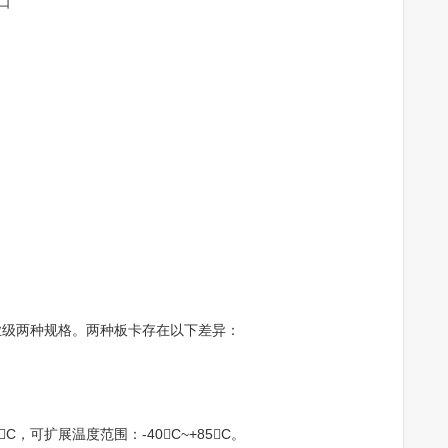
接口
：
级和商业级两种规格。两种板卡存在以下差异：
C，可扩展温度范围：-40C~+85C。