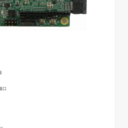
器
D接口
口