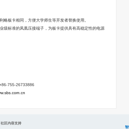
式与伽利略板卡相同，方便大学师生等开发者替换使用。
采用工业级标准的凤凰压接端子，为板卡提供具有高稳定性的电源
86-755-26733886
ww.sbs.com.cn
容支持
智