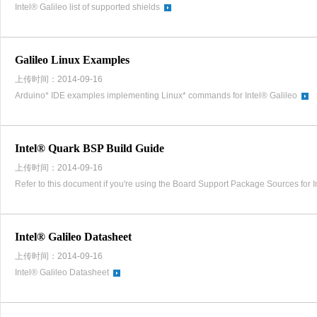
Intel® Galileo list of supported shields
Galileo Linux Examples
上传时间：2014-09-16
Arduino* IDE examples implementing Linux* commands for Intel® Galileo
Intel® Quark BSP Build Guide
上传时间：2014-09-16
Refer to this document if you're using the Board Support Package Sources for I
Intel® Galileo Datasheet
上传时间：2014-09-16
Intel® Galileo Datasheet