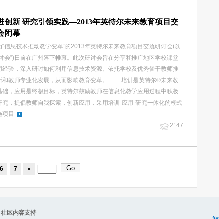
进创新 研究引领实践—2013年英特尔未来教育项目交
会闭幕
信息技术推动教学变革”的2013年英特尔未来教育项目交流研讨会(以
研讨会”)日前在广州落下帷幕。此次研讨会旨在分享和推广地区学校课堂
用经验，深入研讨如何利用信息技术资源、依托学校及优秀骨干教师推
新和教师专业化发展，从而影响教育变革。 培训是英特尔®未来教
基础，应用是终极目标，英特尔鼓励教师在信息化教学应用过程中积极
研究，提倡教师自我探索，创新应用，采用培训-应用-研究一体化的模式
施项目
2147
6
7
»
容支持