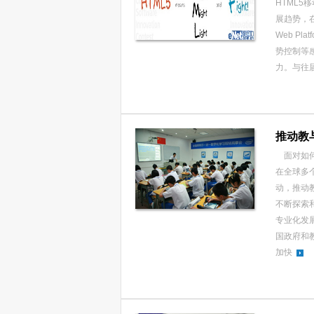
HTML
展趋势，
Web P
势控制等
力。与往
推动教
面对如何
在全球多
动，推动
不断探索
专业化发
国政府和
加快