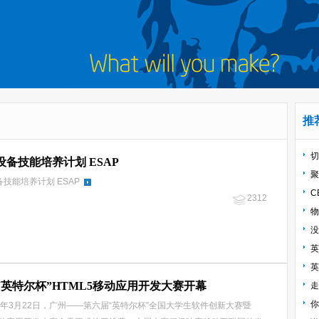
推
切
设备技能培养计划 ESAP
聚
技能培养计划 ESAP
C
2312
物
没
英
英
“英特尔杯”HTML5移动应用开发大赛开幕
走
你
年3月22日，广州——第六届“英特尔杯”全国大学生软件创新大赛暨