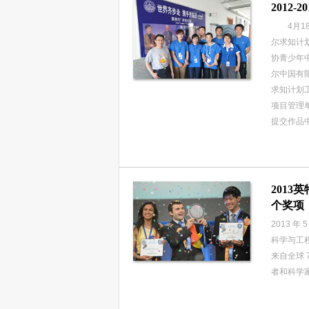
2012
4月18日
尔求知计
协青少年
尔中国有
求知计划
项目管理
提交作品
201
个奖项
2013 
科学与工程
来自全球 
者和科学家