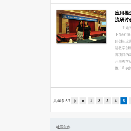
应用推
流研讨
主题为“
下简称“
的创新应
进教学创
育项目的
开展教学
推广和实
共40条 5/7
|‹
«
1
2
3
4
5
社区主办 社区内