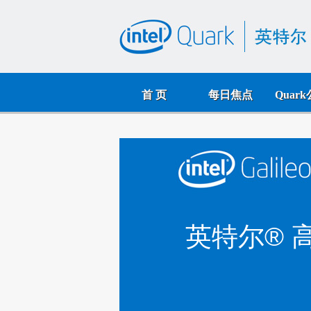
首 页
每日焦点
Quar
英特尔® 