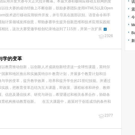
5移动应用开发大赛今天正式拉开帷幕。本届大赛积极响应移动互联网的发
说
在以往大赛的成功经验上不断创新，鼓励参赛团队使用HTML5以及Open
震
latform技术进行移动应用软件开发，并引导其在面部识别、语音命令和手
今
感知计算领域发挥创意，帮助参赛学生提升创新思维和技术应用实践能
届相比，这次大赛受邀学校创纪录地达到了115所，并第一次扩展
B
2326
与学的变革
以教育推动创新，以创新人才成就创新经济这一全球性课题，英特尔
个国家和地区推出和实施英特尔® 教育计划，开展多个教育计划和活
教与学的变革，提升教学效果，培养和提升学生的21世纪技能。并通过
和实践，把教育变革总结为五大课题，即政策、课程标准和评价、教师
展、信息及通信技术、研究与评估，希望通过和相关各界合作，协助各
教育机构推动教育创新。 在五大课题中，政策对于创造成功的条件和
2377