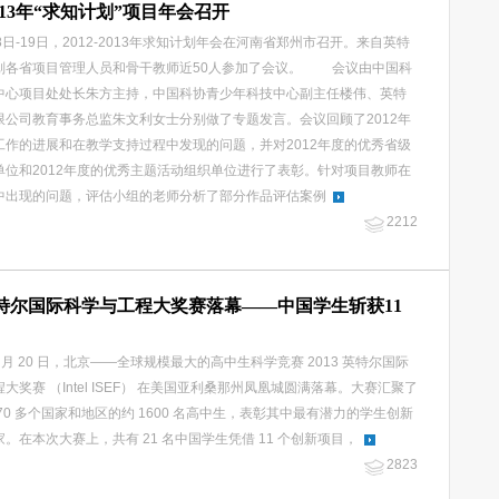
-2013年“求知计划”项目年会召开
-19日，2012-2013年求知计划年会在河南省郑州市召开。来自英特
划各省项目管理人员和骨干教师近50人参加了会议。 会议由中国科
中心项目处处长朱方主持，中国科协青少年科技中心副主任楼伟、英特
限公司教育事务总监朱文利女士分别做了专题发言。会议回顾了2012年
工作的进展和在教学支持过程中发现的问题，并对2012年度的优秀省级
单位和2012年度的优秀主题活动组织单位进行了表彰。针对项目教师在
中出现的问题，评估小组的老师分析了部分作品评估案例
2212
3英特尔国际科学与工程大奖赛落幕——中国学生斩获11
年 5 月 20 日，北京——全球规模最大的高中生科学竞赛 2013 英特尔国际
大奖赛 （Intel ISEF） 在美国亚利桑那州凤凰城圆满落幕。大赛汇聚了
70 多个国家和地区的约 1600 名高中生，表彰其中最有潜力的学生创新
。在本次大赛上，共有 21 名中国学生凭借 11 个创新项目，
2823